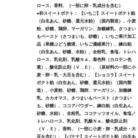
ロース、香料、（一部に卵・乳成分を含む）
●和スイートポテト： 【いちご】スイートポテト餡
（白生あん、砂糖、還元水飴）（国内製造）、小麦
粉、砂糖、鶏卵、マーガリン、加糖練乳、さつまい
もペースト（さつまいも、砂糖）、いちご果汁加工
品（果糖ぶどう糖液、いちご濃縮果汁）、練白餡
（白生あん、砂糖、水飴）、全粉乳、食塩、トレハ
ロース、乳化剤、乳酸Ｎａ、着色料（カロテン色
素）、酸化防止剤（Ｖ．Ｅ）、（原材料の一部に小
麦・卵・乳・大豆を含む）、【ショコラ】スイート
ポテト餡（白生あん、砂糖、還元水飴）（国内製
造）、小麦粉、砂糖、鶏卵、マーガリン、加糖練
乳、カカオマス、さつまいもペースト（さつまい
も、砂糖）、ココアパウダー、練白餡（白生あん、
砂糖、水飴）、全粉乳、ココナッツオイル、食塩／
トレハロース、乳化剤、乳酸Ｎａ、酸化防止剤
（Ｖ．Ｅ）、香料、（一部に小麦・卵・乳成分・大
豆を含む）、【バナナ】スイートポテト餡（白生あ