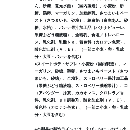
ん、砂糖、還元水飴）（国内製造）、小麦粉、砂
糖、鶏卵、マーガリン、加糖練乳、さつまいもペー
スト（さつまいも、砂糖）、練白餡（白生あん、砂
糖、水飴）、バナナ果汁加工品（バナナピューレ、
果糖ぶどう糖液糖）、全粉乳、食塩／トレハロー
ス、乳化剤、乳酸Ｎａ、着色料（カロテン色素）、
酸化防止剤（Ｖ．Ｅ）、（一部に小麦・卵・乳成
分・大豆・バナナを含む）
●スイートポテトサブレ：小麦粉（国内製造）、マ
ーガリン、砂糖、鶏卵、さつまいもペースト（さつ
まいも、砂糖）、全粉乳、ストロベリー果汁加工品
（果糖ぶどう糖液糖、ストロベリー濃縮果汁）、コ
コアパウダー、抹茶、カカオマス、クロレラ／香
料、乳化剤、ｐＨ調整剤、酸化防止剤（Ｖ．Ｅ）、
着色料（カロテン色素）、（一部に小麦・卵・乳成
分・大豆を含む）
※本製品の製造ラインでは、えび・かに・そば・小