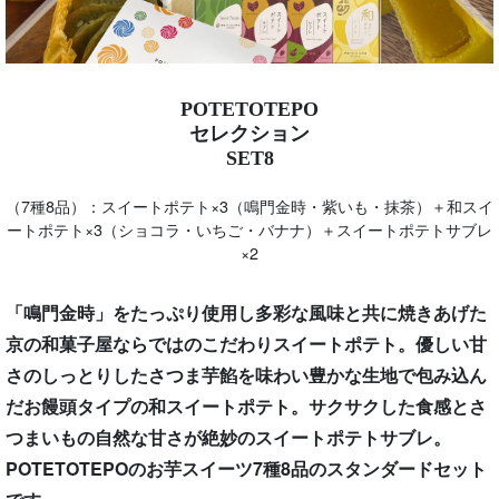
POTETOTEPO
セレクション
SET8
（7種8品）：スイートポテト×3（鳴門金時・紫いも・抹茶）＋和スイ
ートポテト×3（ショコラ・いちご・バナナ）＋スイートポテトサブレ
×2
「鳴門金時」をたっぷり使用し多彩な風味と共に焼きあげた
京の和菓子屋ならではのこだわりスイートポテト。優しい甘
さのしっとりしたさつま芋餡を味わい豊かな生地で包み込ん
だお饅頭タイプの和スイートポテト。サクサクした食感とさ
つまいもの自然な甘さが絶妙のスイートポテトサブレ。
POTETOTEPOのお芋スイーツ7種8品のスタンダードセット