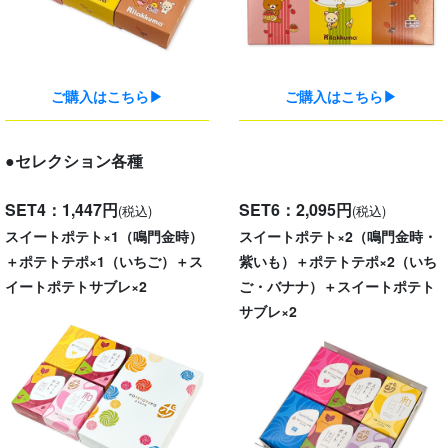
ご購入はこちら▶
ご購入はこちら▶
●セレクション各種
SET4：1,447円
SET6：2,095円
(税込)
(税込)
スイートポテト×1（鳴門金時）
スイートポテト×2（鳴門金時・
＋ポテトテポ×1（いちご）＋ス
紫いも）＋ポテトテポ×2（いち
イートポテトサブレ×2
ご・バナナ）＋スイートポテト
サブレ×2