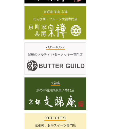
京町家 茶房 宗禅
わらび餅・フルーツ大福専門店
バターギルド
背徳のソルティ バタークッキー専門店
文禄庵
京の宇治お抹茶菓子専門店
POTETOTEPO
京都発。お芋スイーツ専門店