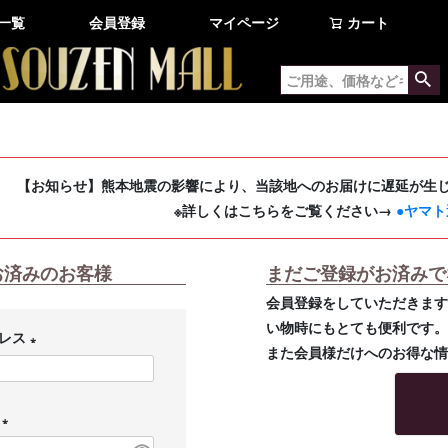
一覧
会員登録
マイページ
カート
【お知らせ】熊本地震の影響により、当該地へのお届けに遅延が生
※詳しくはこちらをご覧ください→
●ヤマト
お済みのお客様
まだご登録がお済みで
会員登録をしていただきます
い物時にもとても便利です
ドレス
また会員様だけへのお得な
(
必
ド
須
)