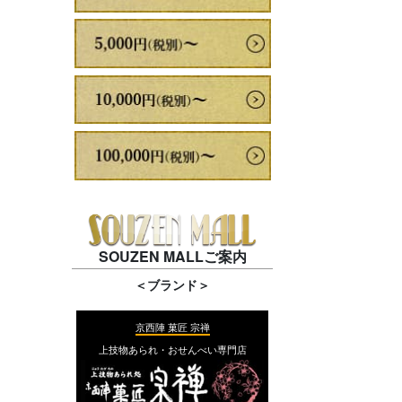
SOUZEN MALLご案内
＜ブランド＞
京西陣 菓匠 宗禅
上技物あられ・おせんべい専門店