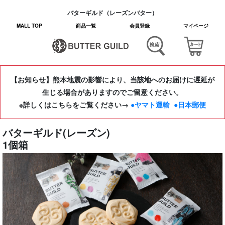
バターギルド（レーズンバター）
MALL TOP
商品一覧
会員登録
マイページ
【お知らせ】熊本地震の影響により、当該地へのお届けに遅延が
生じる場合がありますのでご留意ください。
※詳しくはこちらをご覧ください→
●ヤマト運輸
●日本郵便
バターギルド(レーズン)
1個箱