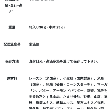
（幅×奥行×高
さ）
重量
箱入り36ｇ (本体 23 g)
配送温度帯
常温便
保存方法
直射日光・高温多湿を避けて保存して下さい。
原材料
レーズン（米国産）、小麦粉（国内製造）、米粉
（国産）、粉糖（砂糖・コーンスターチ）、マーガ
リン、バター、アーモンドパウダー、鶏卵、乳等を
主要原料とする食品、たまり醤油、砂糖、食塩、味
醂、鰹節エキス、酵母エキス、昆布エキス／香料、
乳化剤、加工デンプン、アルコール、酸化防止剤