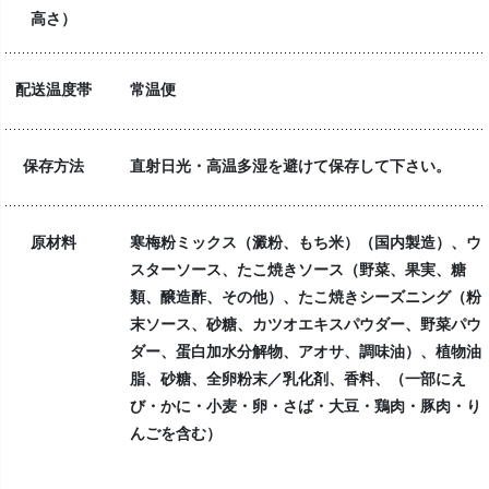
高さ）
配送温度帯
常温便
保存方法
直射日光・高温多湿を避けて保存して下さい。
原材料
寒梅粉ミックス（澱粉、もち米）（国内製造）、ウ
スターソース、たこ焼きソース（野菜、果実、糖
類、醸造酢、その他）、たこ焼きシーズニング（粉
末ソース、砂糖、カツオエキスパウダー、野菜パウ
ダー、蛋白加水分解物、アオサ、調味油）、植物油
脂、砂糖、全卵粉末／乳化剤、香料、（一部にえ
び・かに・小麦・卵・さば・大豆・鶏肉・豚肉・り
んごを含む）