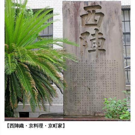
【西陣織・京料理・京町家】