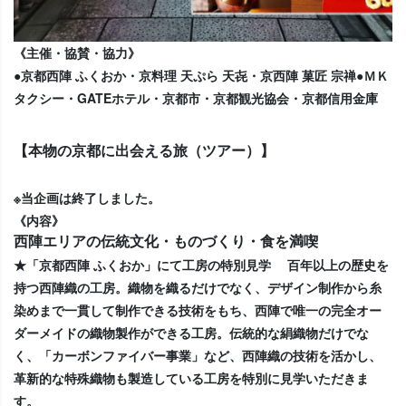
《主催・協賛・協力》
●京都西陣 ふくおか・京料理 天ぷら 天㐂・京西陣 菓匠 宗禅
●ＭＫ
タクシー・GATEホテル・京都市・京都観光協会・京都信用金庫
【本物の京都に出会える旅（ツアー）】
※当企画は終了しました。
《内容》
西陣エリアの伝統文化・ものづくり・食を満喫
★「京都西陣 ふくおか」にて工房の特別見学 百年以上の歴史を
持つ西陣織の工房。織物を織るだけでなく、デザイン制作から糸
染めまで一貫して制作できる技術をもち、西陣で唯一の完全オー
ダーメイドの織物製作ができる工房。伝統的な絹織物だけでな
く、「カーボンファイバー事業」など、西陣織の技術を活かし、
革新的な特殊織物も製造している工房を特別に見学いただきま
す。