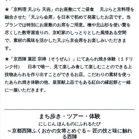
★「京料理 天ぷら 天㐂」のお座敷にてご昼食 天ぷらと京料理を
融合させた「天ぷら会席」を日本で初めて発案したお店です。当
プランでは特別にお座敷のお席をご用意。檜や北山杉を使い贅を
尽くした数寄屋造りの、京町家のしっとりとした風情ある空間
で、素材の風味を活かした天ぷら京会席をお楽しみいただきま
す。
★「京西陣 菓匠 宗禅（そうぜん）」にてあられ焼き体験（１ドリ
ンク付） 日本で唯一、見て楽しみ食して楽しむことのできる上
技物あられを作り出すことができるお店。こだわりの素材を使っ
たあられ焼き体験の他、皇室献上品でもある紅白の縁起餅と一緒
に一服いただきます。
まち歩き・ツアー・体験
にしじん ほんものにふれるたび
～京都西陣ふくおかの女将とめぐる～ 匠の技と味に触れ
る西陣