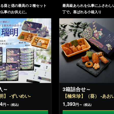
れる葵と偲の最高の２種セット
最高級あられを仏事にふさわし
を仏事のお供えに。
丁で。喜ばれる小箱入り
入～
3箱詰合せ～
明】 -ずいめい-
【極朱珍】（葵） -あおい
4
1,393
円～
円～
(税込)
(税込)