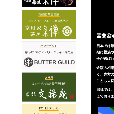
京町家 茶房 宗禅
わらび餅・フルーツ大福専門店
盂蘭盆
日本では毎
バターギルド
期に親族
背徳のソルティ バタークッキー専門店
子が選ばれ
金額の
相場
く、先方の
文禄庵
ことも大
京の宇治お抹茶菓子専門店
宗禅では
えておりま
POTETOTEPO