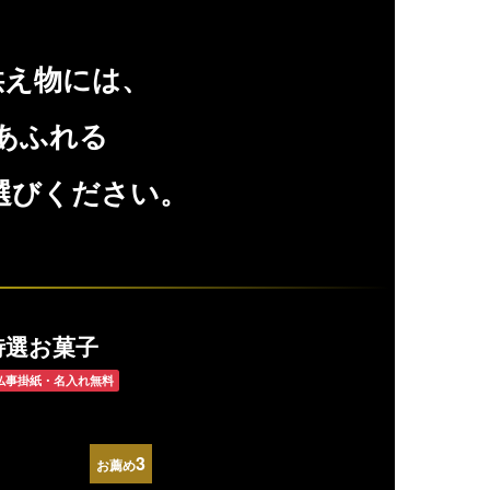
供え物には、
あふれる
選びください。
特選お菓子
仏事掛紙・名入れ無料
3
お薦め