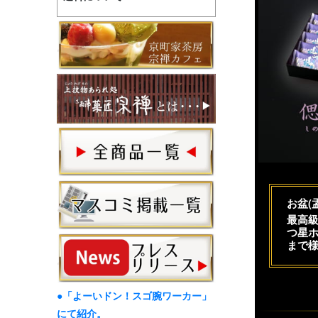
お盆(
最高級
つ星ホ
まで
●「よーいドン！スゴ腕ワーカー」
にて紹介。