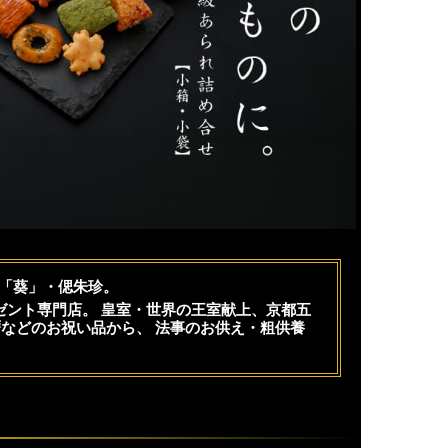
珍「葵」・偲朱珍。
ゼント専門店。 皇室・世界の王室献上、京都五
暦などのお祝い品から、 法事のお供え・粗供養