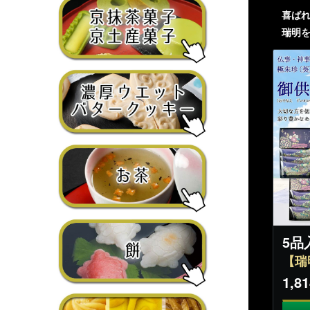
喜ば
瑞明
5品
【瑞
1,81