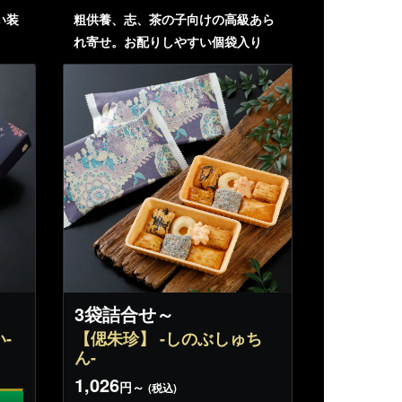
い装
粗供養、志、茶の子向けの高級あら
れ寄せ。お配りしやすい個袋入り
3袋詰合せ～
-
【偲朱珍】 -しのぶしゅち
ん-
1,026
円～
(税込)