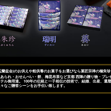
盂蘭盆会)のお供えや粗供養のお菓子をお選びなら菓匠宗禅の極朱
あられ・おせんべい・餅、梅昆布茶など京都 西陣の贈り物・プレ
テル御用達。 100年の伝統と一子相伝の技術で、結婚、出産、還
様々なご贈答シーンをお手伝い致します。