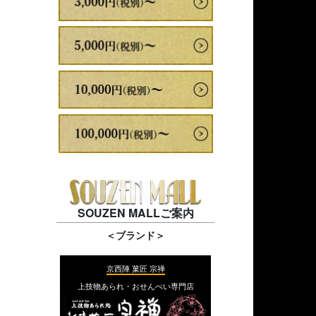
SOUZEN MALLご案内
＜ブランド＞
京西陣 菓匠 宗禅
上技物あられ・おせんべい専門店