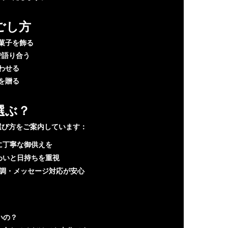
ごし方
菓子を飾る
で語り合う
わせる
を贈る
選ぶ？
選び方をご案内しています：
に丁寧な御供えを
わいと日持ちを重視
調・メッセージ対応が安心
いの？