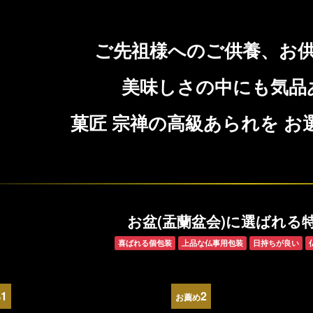
ご先祖様へのご供養、お
美味しさの中にも気品
菓匠 宗禅の高級あられを
お
お盆(盂蘭盆会)に選ばれる
喜ばれる個包装
上品な仏事用包装
日持ちが良い
1
2
め
お薦め