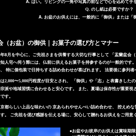
A. はい。リビングの一角や写真の前などで心を込めて手
Q. のし紙は必要ですか？
A. お盆のお供えには、一般的に「御供」または「
会（お盆）の御供｜お菓子の選び方とマナー
年8月を中心に、ご先祖さまを供養する大切な行事として 「盂蘭盆会（
や知人宅へ伺う際には、仏前に供えるお菓子を持参するのが一般的です。
、 特に
が喜ばれます。 法要後に参列
個包装で日持ちする詰め合わせ
が目安とされ、 「御供」や「志」と表書きしたの
は2,000〜5,000円程度
宗派や地域習慣に合わせると安心です。 また、夏場は保存性が重要視
切です。
、京都らしい上品な味わいの
、 控えめ
京あられやせんべい詰め合わせ
す。 ご先祖を偲び感謝を伝える場に、安心して贈れるお供えをご用意
●お盆やお彼岸のお供えは賞味期