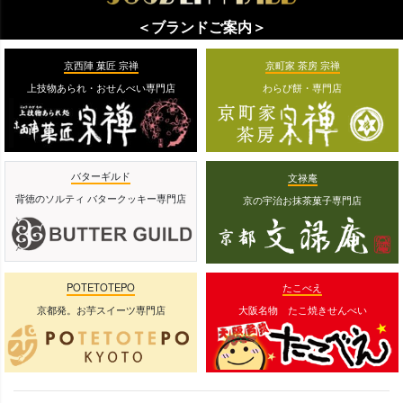
＜ブランドご案内＞
京西陣 菓匠 宗禅
京町家 茶房 宗禅
上技物あられ・おせんべい専門店
わらび餅・専門店
バターギルド
文禄庵
背徳のソルティ バタークッキー専門店
京の宇治お抹茶菓子専門店
POTETOTEPO
たこべえ
京都発。お芋スイーツ専門店
大阪名物 たこ焼きせんべい