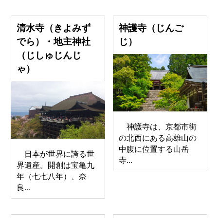
清水寺（きよみず
神護寺（じんご
でら）・地主神社
じ）
（じしゅじんじ
ゃ）
神護寺は、京都市街
の北西にある高雄山の
中腹に位置する山岳
日本が世界に誇る世
寺...
界遺産。開創は宝亀九
年（七七八年）、奈
良...