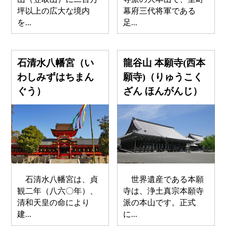
坪以上の広大な境内
幕府三代将軍である
を...
足...
石清水八幡宮（い
龍谷山 本願寺(西本
わしみずはちまん
願寺)（りゅうこく
ぐう）
ざん ほんがんじ）
石清水八幡宮は、貞
世界遺産である本願
観二年（八六〇年）、
寺は、浄土真宗本願寺
清和天皇の命により
派の本山です。正式
建...
に...