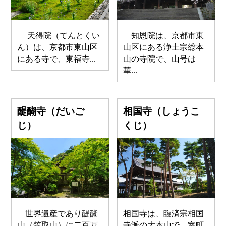
天得院（てんとくい
知恩院は、京都市東
ん）は、京都市東山区
山区にある浄土宗総本
にある寺で、東福寺...
山の寺院で、山号は
華...
醍醐寺（だいご
相国寺（しょうこ
じ）
くじ）
世界遺産であり醍醐
相国寺は、臨済宗相国
山（笠取山）に二百万
寺派の大本山で、室町