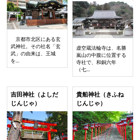
京都市北区にある玄
武神社。その社名「玄
虚空蔵法輪寺は、名勝
武」の由来は、王城
嵐山の中腹に位置する
を...
寺社で、和銅六年
（七...
吉田神社（よしだ
貴船神社（きふね
じんじゃ）
じんじゃ）