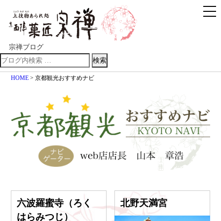
宗禅ブログ
検索
HOME
> 京都観光おすすめナビ
六波羅蜜寺（ろく
北野天満宮
はらみつじ）