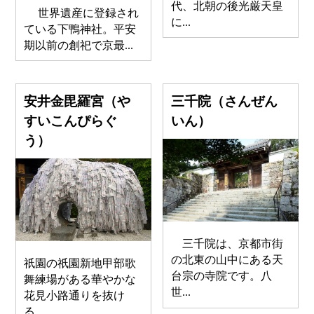
代、北朝の後光厳天皇
世界遺産に登録され
に...
ている下鴨神社。平安
期以前の創祀で京最...
安井金毘羅宮（や
三千院（さんぜん
すいこんぴらぐ
いん）
う）
三千院は、京都市街
の北東の山中にある天
祇園の祇園新地甲部歌
台宗の寺院です。八
舞練場がある華やかな
世...
花見小路通りを抜け
る...