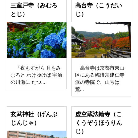
三室戸寺（みむろ
高台寺（こうだい
とじ）
じ）
『夜もすがら 月をみ
高台寺は京都市東山
むろと わけゆけば 宇治
区にある臨済宗建仁寺
の川瀬に たつ...
派の寺院で、山号は
鷲...
玄武神社（げんぶ
虚空蔵法輪寺（こ
じんじゃ）
くうぞうほうりん
じ）