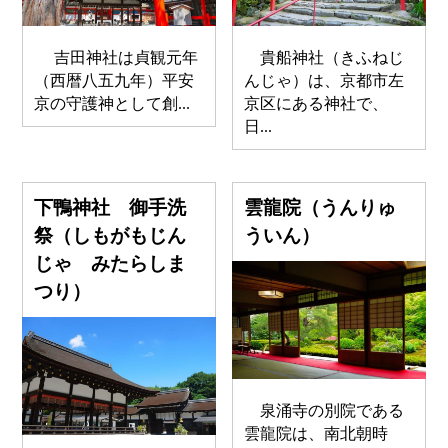
吉田神社は貞観元年
貴船神社（きふねじ
（西暦八五九年）平安
んじゃ）は、京都市左
京の守護神として創...
京区にある神社で、
日...
下鴨神社 御手洗
雲龍院（うんりゅ
祭（しもがもじん
ういん）
じゃ みたらしま
つり）
泉涌寺の別院である
雲龍院は、南北朝時