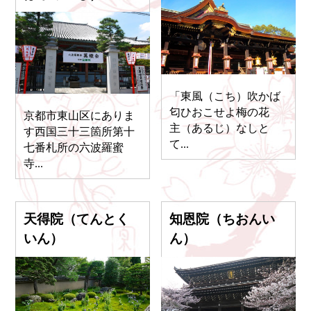
「東風（こち）吹かば
匂ひおこせよ梅の花
京都市東山区にありま
主（あるじ）なしと
す西国三十三箇所第十
て...
七番札所の六波羅蜜
寺...
天得院（てんとく
知恩院（ちおんい
いん）
ん）