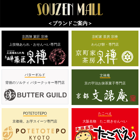
＜ブランドご案内＞
京西陣 菓匠 宗禅
京町家 茶房 宗禅
上技物あられ・おせんべい専門店
わらび餅・専門店
バターギルド
文禄庵
背徳のソルティ バタークッキー専門店
京の宇治お抹茶菓子専門店
POTETOTEPO
たこべえ
京都発。お芋スイーツ専門店
大阪名物 たこ焼きせんべい