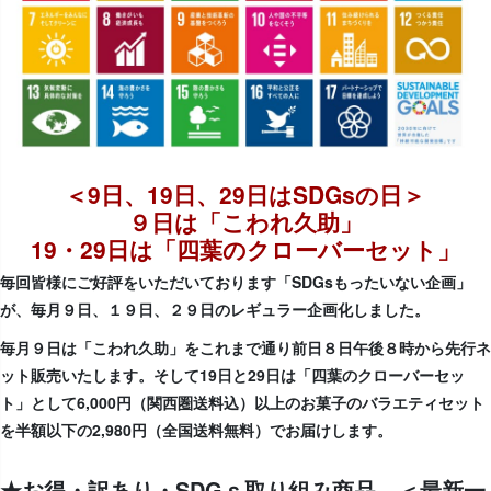
＜9日、19日、29日はSDGsの日＞
９日は「こわれ久助」
19・29日は「四葉のクローバーセット」
毎回皆様にご好評をいただいております「SDGsもったいない企画」
が、毎月９日、１９日、２９日のレギュラー企画化しました。
毎月９日は「こわれ久助」をこれまで通り前日８日午後８時から先行ネ
ット販売いたします。そして19日と29日は「四葉のクローバーセッ
ト」として6,000円（関西圏送料込）以上のお菓子のバラエティセット
を半額以下の2,980円（全国送料無料）でお届けします。
★お得・訳あり・SDGｓ取り組み商品 ＜最新一