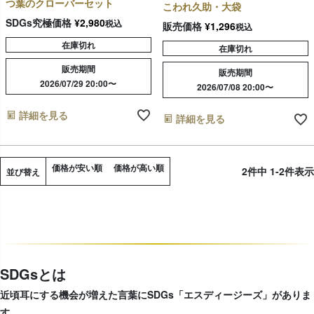
つ葉のクローバーセット
こわれ久助・大袋
SDGs究極価格
¥
2,980
税込
販売価格
¥
1,296
税込
在庫切れ
在庫切れ
販売期間
販売期間
2026/07/29 20:00
〜
2026/07/08 20:00
〜
詳細を見る
詳細を見る
価格が安い順
価格が高い順
2
件中
1
-
2
件表示
並び替え
SDGsとは
近頃耳にする機会が増えた言葉にSDGs「エスディージーズ」がありま
す。