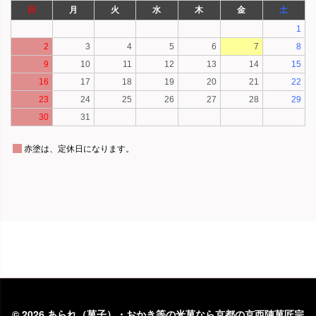
©
2026 あられ（菓子）・おかき等の米菓なら京都の京西陣菓匠宗