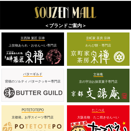
＜ブランドご案内＞
京西陣 菓匠 宗禅
京町家 茶房 宗禅
上技物あられ・おせんべい専門店
わらび餅・専門店
バターギルド
文禄庵
背徳のソルティ バタークッキー専門店
京の宇治お抹茶菓子専門店
POTETOTEPO
たこべえ
京都発。お芋スイーツ専門店
大阪名物 たこ焼きせんべい