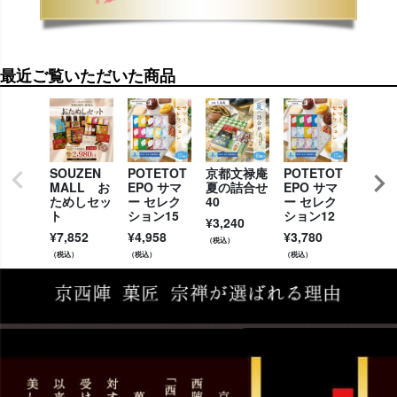
最近ご覧いただいた商品
SOUZEN
POTETOT
京都文禄庵
POTETOT
涼や
MALL お
EPO サマ
夏の詰合せ
EPO サマ
り（
ためしセッ
ー セレク
40
ー セレク
わら
ト
ション15
ション12
ット
¥
3,240
¥
7,852
¥
4,958
¥
3,780
¥
2,50
（税込）
（税込）
（税込）
（税込）
（税込）