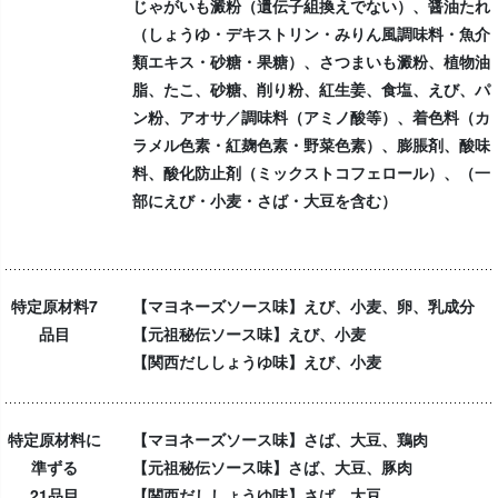
じゃがいも澱粉（遺伝子組換えでない）、醤油たれ
（しょうゆ・デキストリン・みりん風調味料・魚介
類エキス・砂糖・果糖）、さつまいも澱粉、植物油
脂、たこ、砂糖、削り粉、紅生姜、食塩、えび、パ
ン粉、アオサ／調味料（アミノ酸等）、着色料（カ
ラメル色素・紅麹色素・野菜色素）、膨脹剤、酸味
料、酸化防止剤（ミックストコフェロール）、（一
部にえび・小麦・さば・大豆を含む）
特定原材料7
【マヨネーズソース味】えび、小麦、卵、乳成分
品目
【元祖秘伝ソース味】えび、小麦
【関西だししょうゆ味】えび、小麦
特定原材料に
【マヨネーズソース味】さば、大豆、鶏肉
準ずる
【元祖秘伝ソース味】さば、大豆、豚肉
21品目
【関西だししょうゆ味】さば、大豆