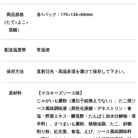
商品規格
各1パック：170×138×60mm
（たて×よこ×
底幅）
配送温度帯
常温便
保存方法
直射日光・高温多湿を避けて保存して下さい。
原材料
【マヨネーズソース味】
じゃがいも澱粉（遺伝子組換えでない）、たこ焼ソ
ース風味調味液（異性化液糖・デキストリン・食
塩・野菜エキス・醸造酢・たんぱく加水分解物・香
辛料）、さつまいも澱粉、植物油脂、たこ、砂糖、
削り粉、紅生姜、食塩、えび、ソース風味調味料