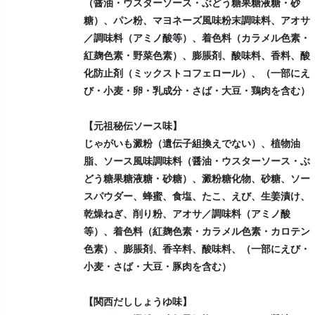
（醤油・ウスターソース・ぶどう糖果糖液糖・砂
糖）、パン粉、マヨネーズ風味粉末調味料、アオサ
／調味料（アミノ酸等）、着色料（カラメル色素・
紅麹色素・野菜色素）、膨脹剤、酸味料、香料、酸
化防止剤（ミックストコフェロール）、（一部にえ
び・小麦・卵・乳成分・さば・大豆・鶏肉を含む）
【元祖秘伝ソース味】
じゃがいも澱粉（遺伝子組換えでない）、植物油
脂、ソース風味調味料（醤油・ウスターソース・ぶ
どう糖果糖液糖・砂糖）、澱粉糖化物、砂糖、ソー
スパウダー、蜂蜜、食塩、たこ、えび、生姜漬け、
乾燥ねぎ、削り粉、アオサ／調味料（アミノ酸
等）、着色料（紅麹色素・カラメル色素・カロテン
色素）、膨脹剤、香辛料、酸味料、（一部にえび・
小麦・さば・大豆・豚肉を含む）
【関西だししょうゆ味】