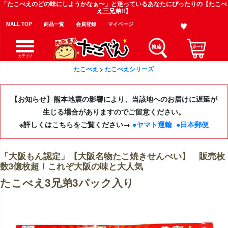
「たこべえのどの味にしようかなぁ〜」と迷っているあなたにぴったりの【たこべ
え三兄弟!!】
MALL TOP
商品一覧
会員登録
マイページ
たこべえ
たこべえシリーズ
【お知らせ】熊本地震の影響により、当該地へのお届けに遅延が
生じる場合がありますのでご留意ください。
※詳しくはこちらをご覧ください→
●ヤマト運輸
●日本郵便
「大阪もん認定」【大阪名物たこ焼きせんべい】 販売枚
数3億枚超！これぞ大阪の味と大人気
たこべえ3兄弟3パック入り