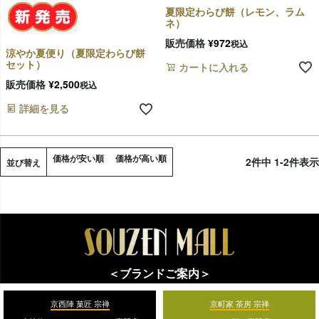
夏限定わらび餅（レモン、ラム
ネ）
販売価格
¥
972
税込
涼やか夏便り（夏限定わらび餅
セット）
カートに入れる
販売価格
¥
2,500
税込
詳細を見る
価格が安い順
価格が高い順
2
件中
1
-
2
件表示
並び替え
＜ブランドご案内＞
京西陣 菓匠 宗禅
京町家 茶房 宗禅