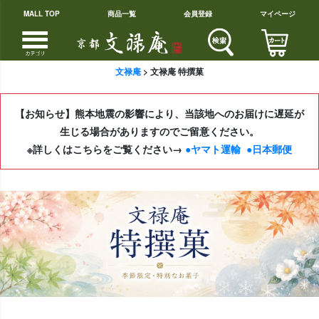
MALL TOP
商品一覧
会員登録
マイページ
文禄庵
文禄庵 特撰菓
【お知らせ】熊本地震の影響により、当該地へのお届けに遅延が
生じる場合がありますのでご留意ください。
※詳しくはこちらをご覧ください→
●ヤマト運輸
●日本郵便