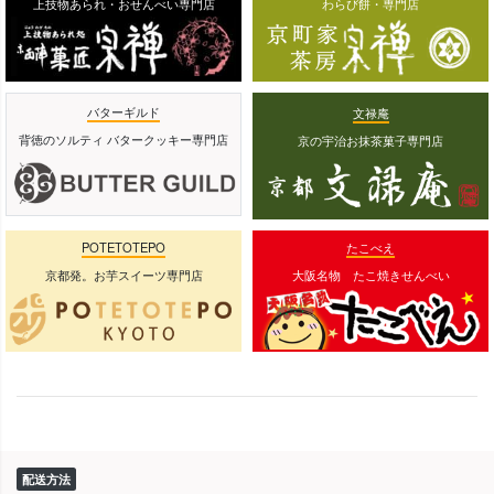
上技物あられ・おせんべい専門店
わらび餅・専門店
バターギルド
文禄庵
背徳のソルティ バタークッキー専門店
京の宇治お抹茶菓子専門店
POTETOTEPO
たこべえ
京都発。お芋スイーツ専門店
大阪名物 たこ焼きせんべい
配送方法