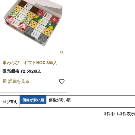
串わらび ギフトBOX 8串入
販売価格
¥
2,592
税込
詳細を見る
価格が安い順
価格が高い順
並び替え
3
件中
1
-
3
件表示