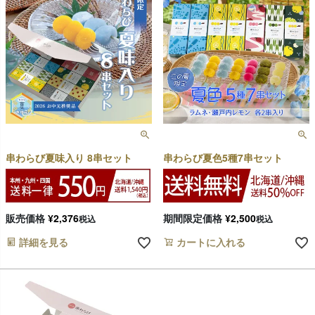
串わらび夏味入り 8串セット
串わらび夏色5種7串セット
販売価格
¥
2,376
期間限定価格
¥
2,500
税込
税込
詳細を見る
カートに入れる