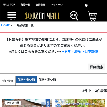
MALL TOP
商品一覧
会員登録
マイページ
並び順
新着順
登録順
HOME
： 商品検索一覧
価格が安い順
価格が高い順
【お知らせ】熊本地震の影響により、当該地へのお届けに遅延が
レビュー順
生じる場合がありますのでご留意ください。
※詳しくはこちらをご覧ください→
●ヤマト運輸
●日本郵便
検索
詳細検索
価格が安い順
価格が高い順
並び替え
3
件中
1
-
3
件表示