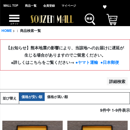
MALL TOP
商品一覧
会員登録
マイページ
並び順
新着順
登録順
HOME
： 商品検索一覧
価格が安い順
価格が高い順
【お知らせ】熊本地震の影響により、当該地へのお届けに遅延が
レビュー順
生じる場合がありますのでご留意ください。
※詳しくはこちらをご覧ください→
●ヤマト運輸
●日本郵便
検索
詳細検索
価格が安い順
価格が高い順
並び替え
9
件中
1
-
9
件表示