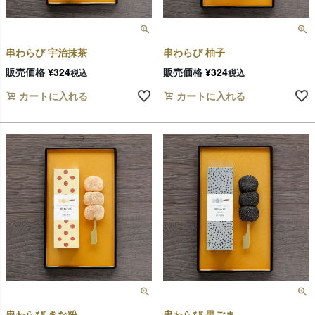
串わらび 宇治抹茶
串わらび 柚子
販売価格
¥
324
販売価格
¥
324
税込
税込
カートに入れる
カートに入れる
串わらび きな粉
串わらび 黒ごま