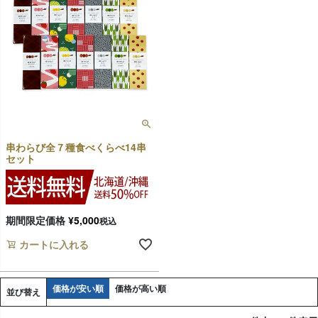
串わらび全７種食べくらべ14串
セット
期間限定価格
¥
5,000
税込
カートに入れる
価格が安い順
価格が高い順
並び替え