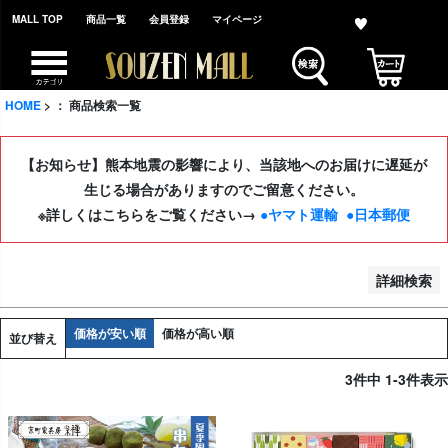
MALL TOP
商品一覧
会員登録
マイページ
並び順
新着順
登録順
HOME
： 商品検索一覧
価格が安い順
価格が高い順
【お知らせ】熊本地震の影響により、当該地へのお届けに遅延が
レビュー順
生じる場合がありますのでご留意ください。
※詳しくはこちらをご覧ください→
●ヤマト運輸
●日本郵便
検索
詳細検索
価格が安い順
価格が高い順
並び替え
3
件中
1
-
3
件表示