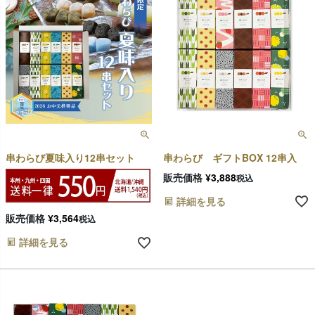
串わらび夏味入り12串セット
串わらび ギフトBOX 12串入
販売価格
¥
3,888
税込
詳細を見る
販売価格
¥
3,564
税込
詳細を見る