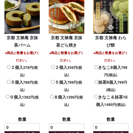
京都 文禄庵 京抹
京都 文禄庵 京抹
京都 文禄庵 わら
茶バーム
茶どら焼き
び餅
※商品と数量をお選びく
※商品と数量をお選びく
※商品と数量をお選びく
ださい。
ださい。
ださい。
２個入
２個入
きなこ8個入
378円(税
356円(税
799
込)
込)
円(税込)
５個入
５個入
抹茶8個入
788円(税
799円(税
799円
込)
込)
(税込)
９個入
８個入
きなこ＆抹茶16
1382円(税
1296円(税
個入
込)
込)
1490円(税込)
数量
数量
数量