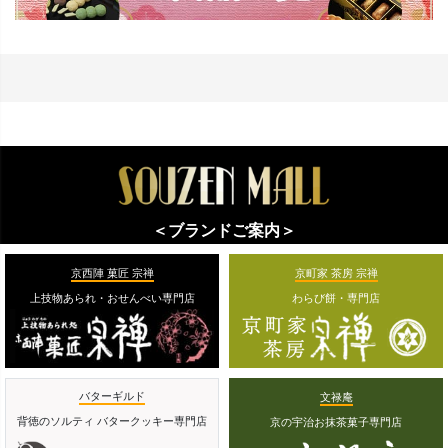
＜ブランドご案内＞
京西陣 菓匠 宗禅
京町家 茶房 宗禅
上技物あられ・おせんべい専門店
わらび餅・専門店
バターギルド
文禄庵
背徳のソルティ バタークッキー専門店
京の宇治お抹茶菓子専門店