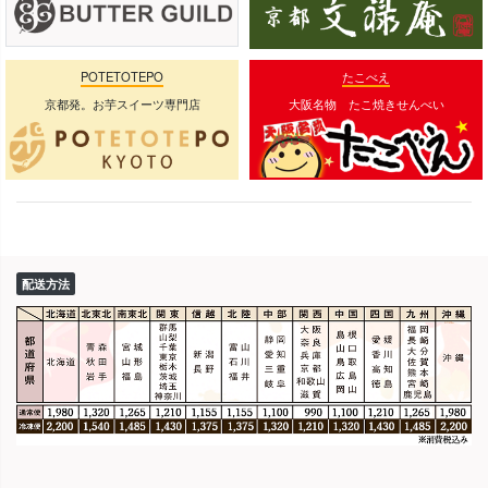
POTETOTEPO
たこべえ
京都発。お芋スイーツ専門店
大阪名物 たこ焼きせんべい
配送方法