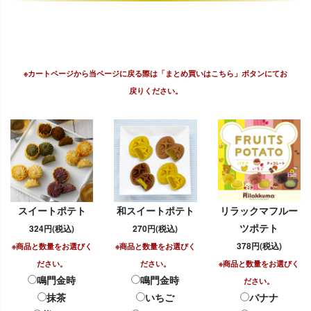
※カートページから当ページに戻る際は「まとめ買いはこちら」ボタンにてお
戻りください。
スイートポテト
和スイートポテト
リラックマフルー
ツポテト
324円(税込)
270円(税込)
378円(税込)
※商品と数量をお選びく
※商品と数量をお選びく
ださい。
ださい。
※商品と数量をお選びく
鳴門金時
鳴門金時
ださい。
抹茶
いちご
バナナ