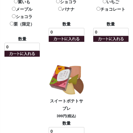
紫いも
ショコラ
いちご
メープル
バナナ
チョコレート
ショコラ
栗（限定）
数量
数量
数量
スイートポテトサ
ブレ
399円(税込)
数量