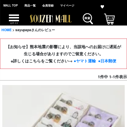
MALL TOP
商品一覧
会員登録
マイページ
HOME
sayupapaさんのレビュー
【お知らせ】熊本地震の影響により、当該地へのお届けに遅延が
生じる場合がありますのでご留意ください。
※詳しくはこちらをご覧ください→
●ヤマト運輸
●日本郵便
1
件中
1
-
1
件表示