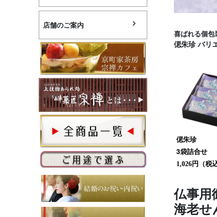
店舗のご案内
喜ばれる個包
偲朱珍 バリ
偲朱珍
3袋詰合せ
（税
1,026円
仏事用
海老せ