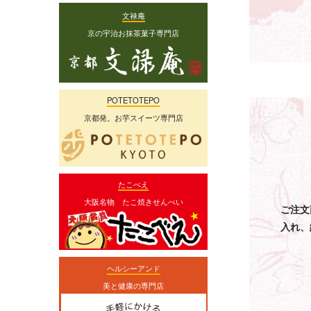
文禄庵
京の宇治お抹茶菓子専門店
POTETOTEPO
京都発。お芋スイーツ専門店
たこべえ
大阪名物 たこ焼きせんべい
ご注文
入れ、
ヘルシーアンド
美と健康の専門店