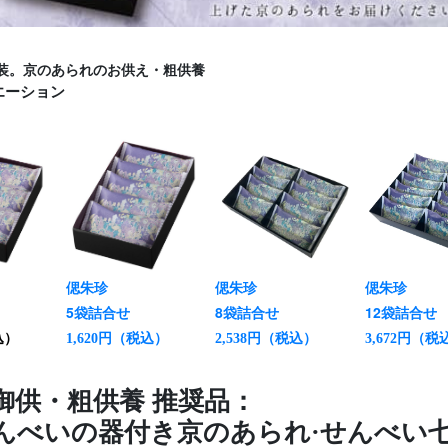
装。京のあられのお供え・粗供養
エーション
偲朱珍
偲朱珍
偲朱珍
5袋詰合せ
8袋詰合せ
12袋詰合せ
込）
（税込）
（税込）
（税
1,620円
2,538円
3,672円
御供・粗供養 推奨品：
んべいの器付き京のあられ·せんべい