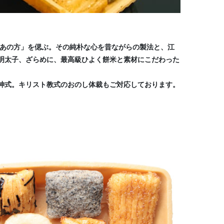
「あの方」を偲ぶ。その純朴な心を昔ながらの製法と、江
、明太子、ざらめに、最高級ひよく餅米と素材にこだわった
神式。キリスト教式のおのし体裁もご対応しております。