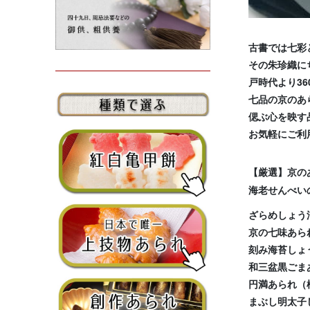
古書では七彩
その朱珍織に
戸時代より3
七品の京のあ
偲ぶ心を映す
お気軽にご利
【厳選】京の
海老せんべい
ざらめしょう
京の七味あら
刻み海苔しょ
和三盆黒ごま
円満あられ（
まぶし明太子