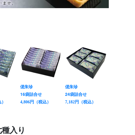
偲朱珍
偲朱珍
16袋詰合せ
24袋詰合せ
込）
（税込）
（税込）
4,806円
7,182円
七種入り