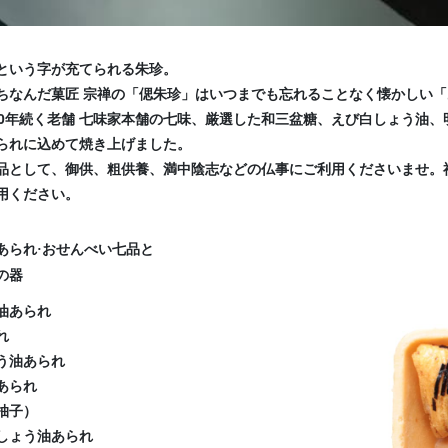
という字が充てられる朱珍。
ちなんだ菓匠 宗禅の「偲朱珍」はいつまでも忘れることなく懐かしい
60年続く老舗 七味家本舗の七味、厳選した和三盆糖、えび白しょう油
られに込めて焼き上げました。
品として、御供、粗供養、満中陰志などの仏事にご利用くださいませ。
用ください。
あられ·おせんべい七品と
の器
油あられ
れ
う油あられ
あられ
柚子）
しょう油あられ