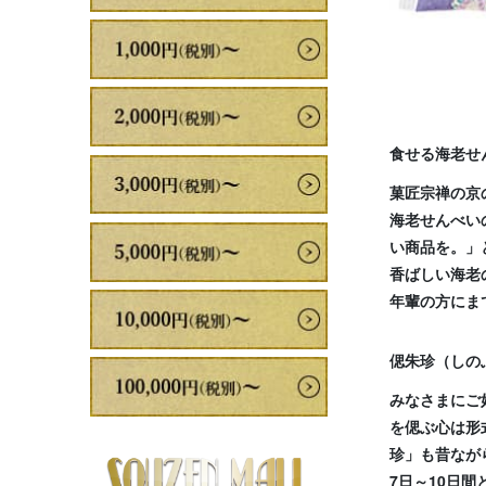
食せる海老せん
菓匠宗禅の京
海老せんべい
い商品を。」
香ばしい海老
年輩の方にま
偲朱珍（しの
みなさまにご
を偲ぶ心は形
珍」も昔なが
7日～10日