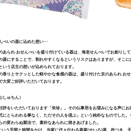
べいの器に込めた想い···
のあられ·おせんべいを盛り付けている器は、海老せんべいでお創りし
の器にすることで、割れやすくなるというリスクはありますが、そこに
という店主の想いが込められております。
の香りとサクッとした軽やかな食感の器は、盛り付けた京のあられ·お
で大変ご好評いただいております。
ぶしゅちん）
好評をいただいております「朱珍」。その仏事用をお望みになる声にお
式にとらわれる事なく、ただその人を偲ぶ」という純朴なものでした。
らの変わらぬ製法で、素朴なあられに焼きあげました。
間という手間と時間をかけ、当家に代々伝わる蒸篭(せいろ)蒸、杵つき