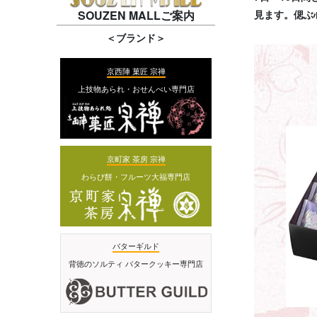
SOUZEN MALLご案内
見ます。偲ぶ
＜ブランド＞
京西陣 菓匠 宗禅
上技物あられ・おせんべい専門店
京町家 茶房 宗禅
わらび餅・フルーツ大福専門店
バターギルド
背徳のソルティ バタークッキー専門店