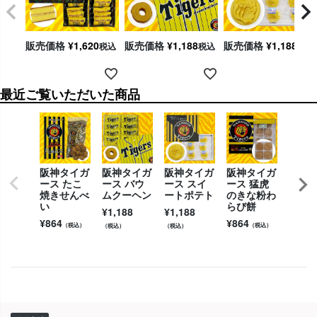
販売価格
¥
1,620
販売価格
¥
1,188
販売価格
¥
1,188
税込
税込
税込
最近ご覧いただいた商品
阪神タイガ
阪神タイガ
阪神タイガ
阪神タイガ
阪神
ース たこ
ース バウ
ース スイ
ース 猛虎
ース 
焼きせんべ
ムクーヘン
ートポテト
のきな粉わ
んべ
い
らび餅
¥
1,188
¥
1,188
¥
1,08
¥
864
¥
864
（税込）
（税込）
（税込）
（税込）
（税込）