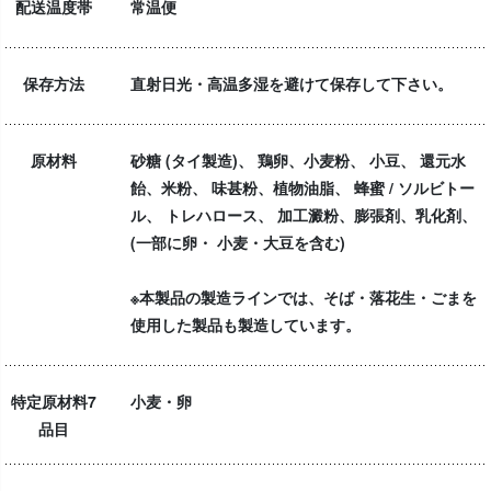
配送温度帯
常温便
保存方法
直射日光・高温多湿を避けて保存して下さい。
原材料
砂糖 (タイ製造)、 鶏卵、小麦粉、 小豆、 還元水
飴、米粉、 味甚粉、植物油脂、 蜂蜜 / ソルビトー
ル、 トレハロース、 加工澱粉、膨張剤、乳化剤、
(一部に卵・ 小麦・大豆を含む)
※本製品の製造ラインでは、そば・落花生・ごまを
使用した製品も製造しています。
特定原材料7
小麦・卵
品目