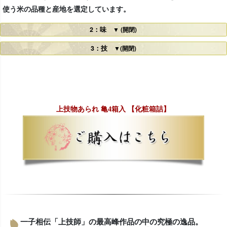
使う米の品種と産地を選定しています。
2：味
▼ (開閉)
3：技
▼(開閉)
上技物あられ 亀4箱入 【化粧箱詰】
一子相伝「上技師」の最高峰作品の中の究極の逸品。