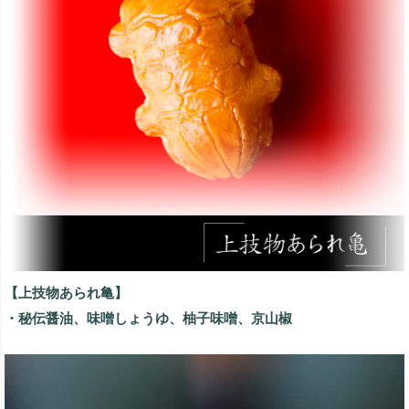
【上技物あられ亀】
・秘伝醤油、味噌しょうゆ、柚子味噌、京山椒