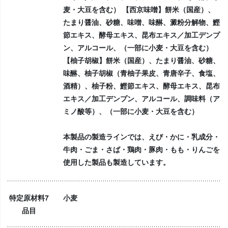
麦・大豆を含む） 【西京味噌】餅米（国産）、
たまり醤油、砂糖、味噌、味醂、澱粉分解物、鰹
節エキス、酵母エキス、昆布エキス／加工デンプ
ン、アルコール、（一部に小麦・大豆を含む）
【柚子胡椒】餅米（国産）、たまり醤油、砂糖、
味醂、柚子胡椒（青柚子果皮、青唐辛子、食塩、
酒精）、柚子粉、鰹節エキス、酵母エキス、昆布
エキス／加工デンプン、アルコール、調味料（ア
ミノ酸等）、（一部に小麦・大豆を含む）
本製品の製造ラインでは、えび・かに・乳成分・
牛肉・ごま・さば・鶏肉・豚肉・もも・りんごを
使用した製品も製造しています。
特定原材料7
小麦
品目