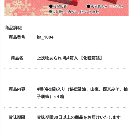
商品詳細
商品番号
ka_1004
商品名
上技物あられ 亀4箱入 【化粧箱詰】
商品内容
4種(各2袋)入り（秘伝醤油、山椒、西京みそ、柚
子胡椒）×４箱
賞味期限
賞味期限30日以上の商品をお届けいたします