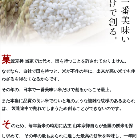
菓
匠宗禅 当家では代々、田を持つことを許されておりません。
なぜなら、自社で田を持つと、米が不作の年に、出来が悪い米でも使
わざるを得なくなるからです。
その年の、日本で一番美味い米だけで創るからこそ最上。
また本当に品質の良い米でないと亀のような複雑な紋様のあるあられ
は、 製造途中で割れてしまうため創ることができないのです。
そ
のため、毎年新米の時期に店主 山本宗禅自らが全国の餅米を探
し求めて、 その年の最もあられに適した最高の餅米を吟味し、一年間