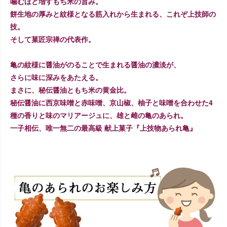
噛むほど増すもち米の旨み。
餅生地の厚みと紋様となる筋入れから生まれる、これぞ上技師の
技。
そして菓匠宗禅の代表作。
亀の紋様に醤油がのることで生まれる醤油の濃淡が、
さらに味に深みをあたえる。
まさに、秘伝醤油ともち米の黄金比。
秘伝醤油に西京味噌と赤味噌、京山椒、柚子と味噌を合わせた4
種の香りと味のマリアージュに、雄と雌の亀のあられ。
一子相伝、唯一無二の最高級 献上菓子『上技物あられ亀』