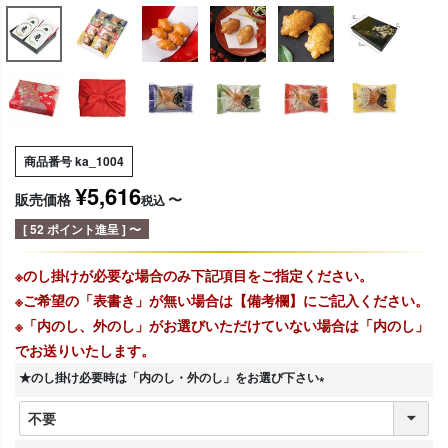
商品番号
ka_1004
¥
5,616
販売価格
〜
税込
[
52
ポイント進呈 ]
〜
※のし掛けが必要な場合のみ下記項目をご指定ください。
※ご希望の「表書き」が無い場合は【備考欄】にご記入ください。
※「内のし、外のし」がお選びいただけていない場合は「内のし」
でお送りいたします。
★のし掛け必要時は「内のし・外のし」をお選び下さい
(
必
須