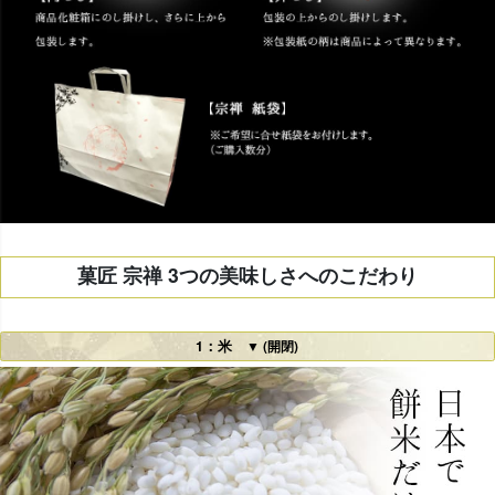
菓匠 宗禅 3つの美味しさへのこだわり
1：米
▼ (開閉)