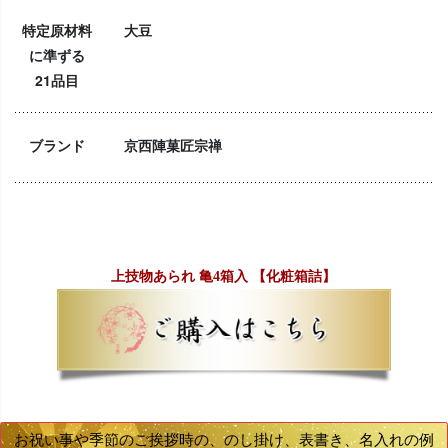
特定原材料
大豆
に準ずる
21品目
ブランド
京西陣菓匠宗禅
上技物あられ 亀4箱入 【化粧箱詰】
お祝い事や季節のご挨拶時の、のし掛け、表書き、名入れの例