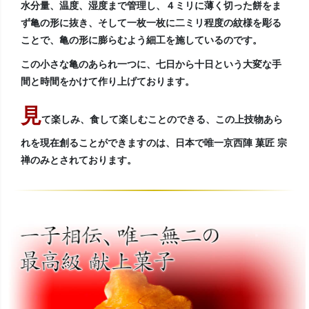
水分量、温度、湿度まで管理し、４ミリに薄く切った餅をま
ず亀の形に抜き、そして一枚一枚に二ミリ程度の紋様を彫る
ことで、亀の形に膨らむよう細工を施しているのです。
この小さな亀のあられ一つに、七日から十日という大変な手
間と時間をかけて作り上げております。
見
て楽しみ、食して楽しむことのできる、この上技物あら
れを現在創ることができますのは、日本で唯一京西陣 菓匠 宗
禅のみとされております。