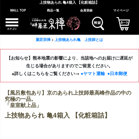
上技物あられ 亀4箱入 【化粧箱詰】
MALL TOP
商品一覧
会員登録
マイページ
菓匠宗禅
上技物あられ亀 上技師とは
【お知らせ】熊本地震の影響により、当該地へのお届けに遅延が
生じる場合がありますのでご留意ください。
※詳しくはこちらをご覧ください→
●ヤマト運輸
●日本郵便
【風呂敷包あり】京のあられ上技師最高峰作品の中の
究極の一品。
「皇室献上品」
上技物あられ 亀4箱入 【化粧箱詰】