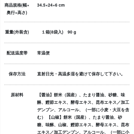
商品規格(幅×
34.5×24×6 cm
奥行×高さ)
重量(外装含)
１箱(8袋入) 90 g
配送温度帯
常温便
保存方法
直射日光・高温多湿を避けて保存して下さい。
原材料
【醤油】餅米（国産）、たまり醤油、砂糖、味
醂、鰹節エキス、酵母エキス、昆布エキス／加工
デンプン、アルコール、（一部に小麦・大豆を含
む） 【山椒】餅米（国産）、たまり醤油、砂
糖、味醂、山椒、鰹節エキス、酵母エキス、昆布
エキス／加工デンプン、アルコール、（一部に小