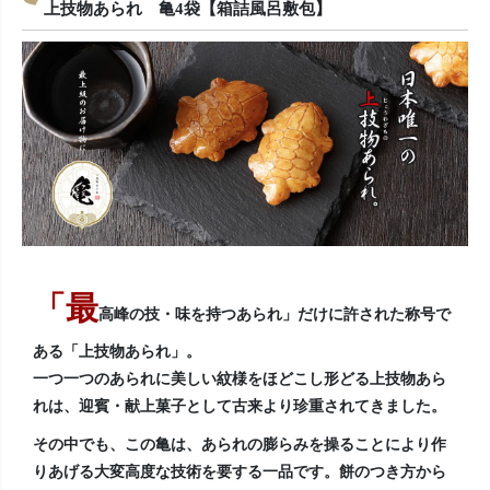
上技物あられ 亀4袋【箱詰風呂敷包】
「最
高峰の技・味を持つあられ」だけに許された称号で
ある「上技物あられ」。
一つ一つのあられに美しい紋様をほどこし形どる上技物あら
れは、迎賓・献上菓子として古来より珍重されてきました。
その中でも、この亀は、あられの膨らみを操ることにより作
りあげる大変高度な技術を要する一品です。餅のつき方から