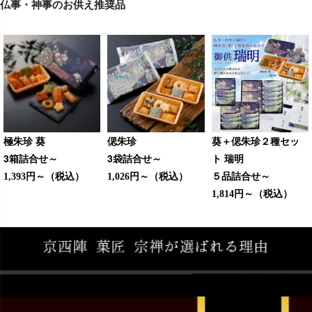
仏事・神事のお供え推奨品
極朱珍 葵
偲朱珍
葵＋偲朱珍２種セッ
3箱詰合せ～
3袋詰合せ～
ト 瑞明
（税込）
（税込）
５品詰合せ～
1,393円～
1,026円～
（税込）
1,814円～