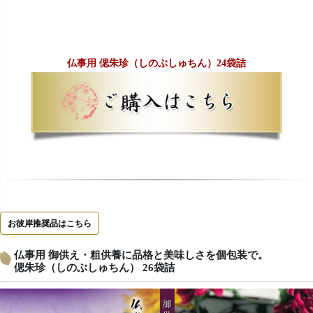
仏事用 偲朱珍（しのぶしゅちん）24袋詰
お彼岸推奨品はこちら
仏事用 御供え・粗供養に品格と美味しさを個包装で。
偲朱珍（しのぶしゅちん） 26袋詰