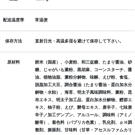
配送温度帯
常温便
保存方法
直射日光・高温多湿を避けて保存して下さい。
原材料
餅米（国産）、小麦粉、和三盆糖、たまり醤油、砂
糖、じゃがいも澱粉、黒胡麻、コーンスターチ、醤
油、植物油脂、澱粉分解物、味醂、えび粉、食塩、
脱脂加工大豆、調合醤油（たまり醤油・蛋白加水分
解物・水飴）、海苔、明太子風味調味料、澱粉、昆
布エキス、明太子加工品、蛋白加水分解物、鰹節エ
キス、柚子粉、えび、酵母エキス、唐辛子、七味唐
辛子／加工デンプン、アルコール、調味料（アミノ
酸等）、着色料（パプリカ色素）、乳化剤、ｐＨ調
整剤、膨脹剤、甘味料（甘草・アセスルファムカリ