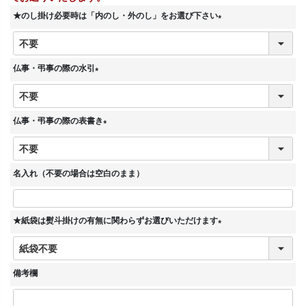
★のし掛け必要時は「内のし・外のし」をお選び下さい
(
必
須
仏事・弔事の際の水引
)
(
必
須
仏事・弔事の際の表書き
)
(
必
須
名入れ（不要の場合は空白のまま）
)
★紙袋は熨斗掛けの有無に関わらずお選びいただけます
(
必
須
備考欄
)