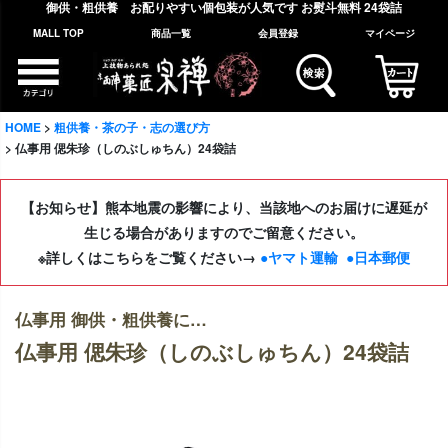
御供・粗供養 お配りやすい個包装が人気です お熨斗無料 24袋詰
MALL TOP
商品一覧
会員登録
マイページ
HOME
粗供養・茶の子・志の選び方
仏事用 偲朱珍（しのぶしゅちん）24袋詰
【お知らせ】熊本地震の影響により、当該地へのお届けに遅延が
生じる場合がありますのでご留意ください。
※詳しくはこちらをご覧ください→
●ヤマト運輸
●日本郵便
仏事用 御供・粗供養に…
仏事用 偲朱珍（しのぶしゅちん）24袋詰