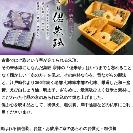
古書では七彩という字が充てられる朱珍。
その朱珍織にちなんだ菓匠 宗禅の「偲朱珍」はいつまでも忘れること
なく懐かしい「あの方」を偲ぶ。その純朴な心を、昔ながらの製法
と、江戸時代より360年続く老舗 七味家本舗の七味、厳選した和三盆
糖、えび白しょう油、明太子、ざらめに、最高級ひよく餅米と素材に
こだわった七品の京のあられに込めて焼き上げました。
偲ぶ心を映す品として、御供え、粗供養、満中陰志などの仏事にご利
用くださいませ。
喜ばれる個包装。お盆・お彼岸に京のあられのお供え・粗供養