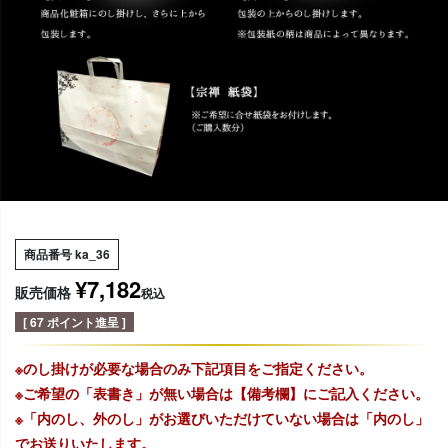
商品番号
ka_36
¥
7,182
販売価格
税込
[
67
ポイント進呈 ]
※のし掛けが必要な場合のみ下記項目をご指定ください。
※ご希望の「表書き」が無い場合は【備考欄】にご記入ください。
※「内のし、外のし」がお選びいただけていない場合は「内のし」
でお送りいたします。