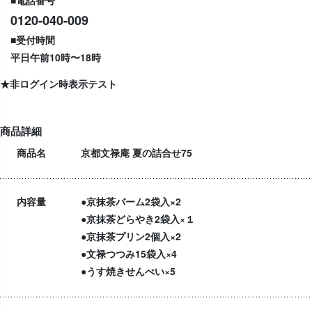
■電話番号
0120-040-009
■受付時間
平日午前10時〜18時
★非ログイン時表示テスト
商品詳細
商品名
京都文禄庵 夏の詰合せ75
内容量
●京抹茶バーム2袋入×2
●京抹茶どらやき2袋入×１
●京抹茶プリン2個入×2
●文禄つつみ15袋入×4
●うす焼きせんべい×5