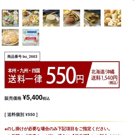
商品番号
bu_2663
¥
5,400
販売価格
税込
送料個別
¥
550
※のし掛けが必要な場合のみ下記項目をご指定ください。