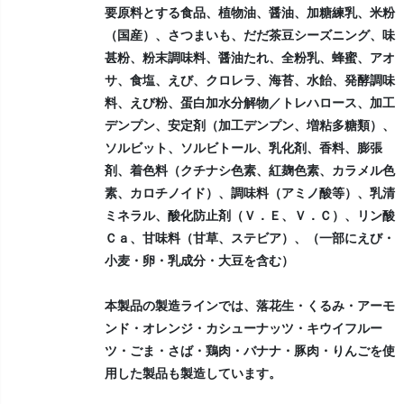
要原料とする食品、植物油、醤油、加糖練乳、米粉
（国産）、さつまいも、だだ茶豆シーズニング、味
甚粉、粉末調味料、醤油たれ、全粉乳、蜂蜜、アオ
サ、食塩、えび、クロレラ、海苔、水飴、発酵調味
料、えび粉、蛋白加水分解物／トレハロース、加工
デンプン、安定剤（加工デンプン、増粘多糖類）、
ソルビット、ソルビトール、乳化剤、香料、膨張
剤、着色料（クチナシ色素、紅麹色素、カラメル色
素、カロチノイド）、調味料（アミノ酸等）、乳清
ミネラル、酸化防止剤（Ｖ．Ｅ、Ｖ．Ｃ）、リン酸
Ｃａ、甘味料（甘草、ステビア）、（一部にえび・
小麦・卵・乳成分・大豆を含む）
本製品の製造ラインでは、落花生・くるみ・アーモ
ンド・オレンジ・カシューナッツ・キウイフルー
ツ・ごま・さば・鶏肉・バナナ・豚肉・りんごを使
用した製品も製造しています。