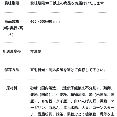
賞味期限
賞味期限30日以上の商品をお届けいたします
商品規格
465 ×355×60 mm
（幅×奥行×高
さ）
配送温度帯
常温便
保存方法
直射日光・高温多湿を避けて保存して下さい。
原材料
砂糖（国内製造）（遺伝子組換え不分別）、鶏卵、
餅米（国産）、小麦粉、植物油脂、米（米国産、国
産）、もち粉（タイ産）、白いんげん豆、澱粉、マ
ーガリン、白あん、還元水飴、大豆、コーンスター
チ、脱脂粉乳、抹茶、果糖ぶどう糖液糖、乳等を主