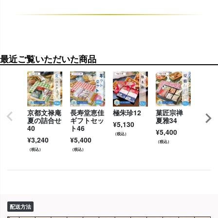
最近ご覧いただいた商品
京都文禄庵
長寿堂恵佳
極朱珍12
菓匠宗禅
極朱珍
夏の詰合せ
ギフトセッ
夏雅34
¥
5,130
¥
3,51
40
ト46
¥
5,400
（税込）
（税込）
¥
3,240
¥
5,400
（税込）
（税込）
（税込）
配送方法