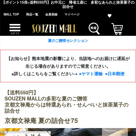
【ポイント15倍+送料550円】お中元に 帰省土産に 多彩なあられと抹茶菓子の
詰合せ
MALL TOP
商品一覧
会員登録
マイページ
夏のご贈答セレクション
【お知らせ】熊本地震の影響により、当該地へのお届けに遅延が
生じる場合がありますのでご留意ください。
※詳しくはこちらをご覧ください→
●ヤマト運輸
●日本郵便
【送料550円】
SOUZEN MALLの多彩な夏のご贈答
京都文禄庵からは特選あられ・せんべいと抹茶菓子の
詰合せ
京都文禄庵 夏の詰合せ75