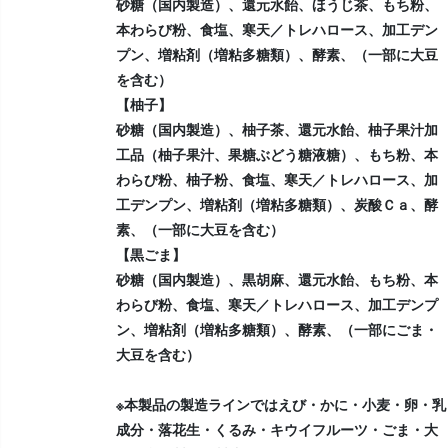
砂糖（国内製造）、還元水飴、ほうじ茶、もち粉、
本わらび粉、食塩、寒天／トレハロース、加工デン
プン、増粘剤（増粘多糖類）、酵素、（一部に大豆
を含む）
【柚子】
砂糖（国内製造）、柚子茶、還元水飴、柚子果汁加
工品（柚子果汁、果糖ぶどう糖液糖）、もち粉、本
わらび粉、柚子粉、食塩、寒天／トレハロース、加
工デンプン、増粘剤（増粘多糖類）、炭酸Ｃａ、酵
素、（一部に大豆を含む）
【黒ごま】
砂糖（国内製造）、黒胡麻、還元水飴、もち粉、本
わらび粉、食塩、寒天／トレハロース、加工デンプ
ン、増粘剤（増粘多糖類）、酵素、（一部にごま・
大豆を含む）
※本製品の製造ラインではえび・かに・小麦・卵・乳
成分・落花生・くるみ・キウイフルーツ・ごま・大