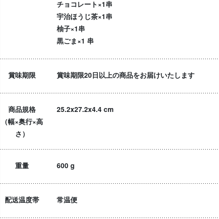
チョコレート×1串
宇治ほうじ茶×1串
柚子×1串
黒ごま×1 串
賞味期限
賞味期限20日以上の商品をお届けいたします
商品規格
25.2x27.2x4.4 cm
（幅×奥行×高
さ）
重量
600 g
配送温度帯
常温便