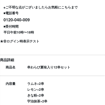
※ご不明な点がございましたらお気軽にこちらまで
■電話番号
0120-040-009
■受付時間
平日午前10時〜18時
★非ログイン時表示テスト
商品詳細
商品名
串わらび夏味入り12串セット
内容量
ラムネ×2串
レモン×2串
きな粉×2串
宇治抹茶×2串