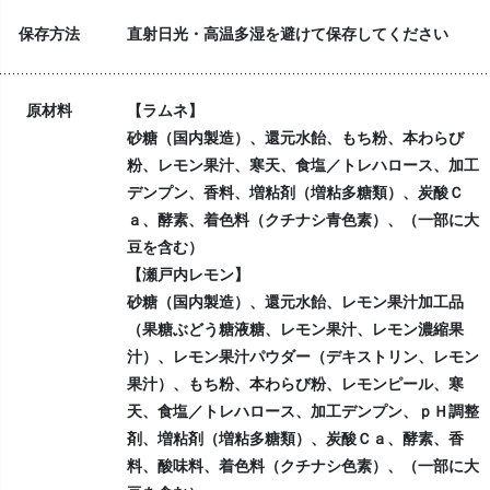
保存方法
直射日光・高温多湿を避けて保存してください
原材料
【ラムネ】
砂糖（国内製造）、還元水飴、もち粉、本わらび
粉、レモン果汁、寒天、食塩／トレハロース、加工
デンプン、香料、増粘剤（増粘多糖類）、炭酸Ｃ
ａ、酵素、着色料（クチナシ青色素）、（一部に大
豆を含む）
【瀬戸内レモン】
砂糖（国内製造）、還元水飴、レモン果汁加工品
（果糖ぶどう糖液糖、レモン果汁、レモン濃縮果
汁）、レモン果汁パウダー（デキストリン、レモン
果汁）、もち粉、本わらび粉、レモンピール、寒
天、食塩／トレハロース、加工デンプン、ｐＨ調整
剤、増粘剤（増粘多糖類）、炭酸Ｃａ、酵素、香
料、酸味料、着色料（クチナシ色素）、（一部に大