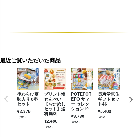
最近ご覧いただいた商品
串わらび夏
プリント塩
POTETOT
長寿堂恵佳
極朱珍
味入り 8串
せんべい
EPO サマ
ギフトセッ
¥
5,13
セット
【おためし
ー セレク
ト46
セット】送
ション12
（税込）
¥
2,376
¥
5,400
料無料
¥
3,780
（税込）
（税込）
¥
2,480
（税込）
（税込）