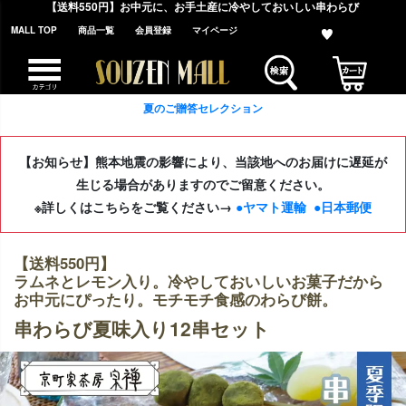
【送料550円】お中元に、お手土産に冷やしておいしい串わらび
MALL TOP
商品一覧
会員登録
マイページ
夏のご贈答セレクション
【お知らせ】熊本地震の影響により、当該地へのお届けに遅延が
生じる場合がありますのでご留意ください。
※詳しくはこちらをご覧ください→
●ヤマト運輸
●日本郵便
【送料550円】
ラムネとレモン入り。冷やしておいしいお菓子だから
お中元にぴったり。モチモチ食感のわらび餅。
串わらび夏味入り12串セット