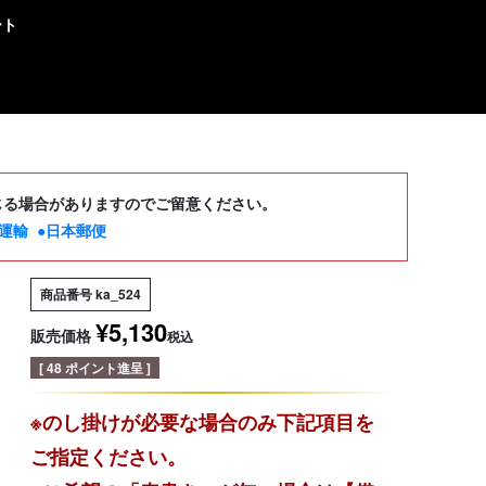
ート
じる場合がありますのでご留意ください。
運輸
●日本郵便
商品番号
ka_524
¥
5,130
販売価格
税込
[
48
ポイント進呈 ]
※のし掛けが必要な場合のみ下記項目を
ご指定ください。