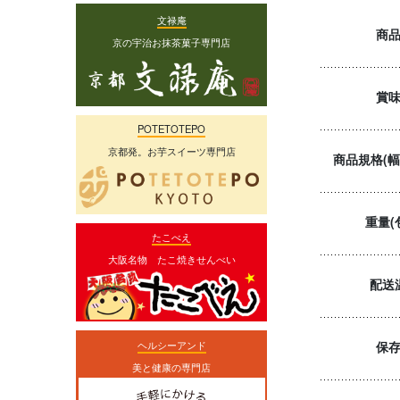
文禄庵
商
京の宇治お抹茶菓子専門店
賞
POTETOTEPO
京都発。お芋スイーツ専門店
商品規格(幅
重量(
たこべえ
大阪名物 たこ焼きせんべい
配送
保
ヘルシーアンド
美と健康の専門店