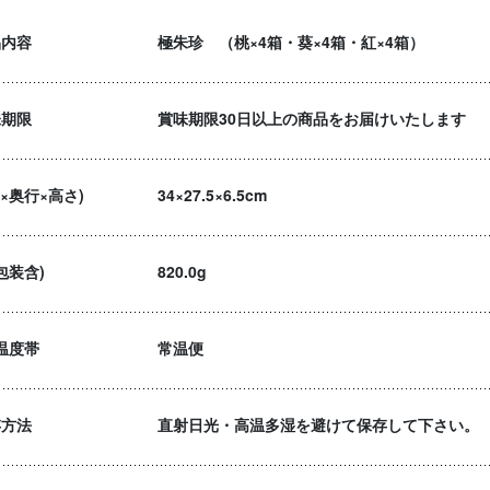
品内容
極朱珍 （桃×4箱・葵×4箱・紅×4箱）
味期限
賞味期限30日以上の商品をお届けいたします
×奥行×高さ)
34×27.5×6.5cm
包装含)
820.0g
温度帯
常温便
存方法
直射日光・高温多湿を避けて保存して下さい。