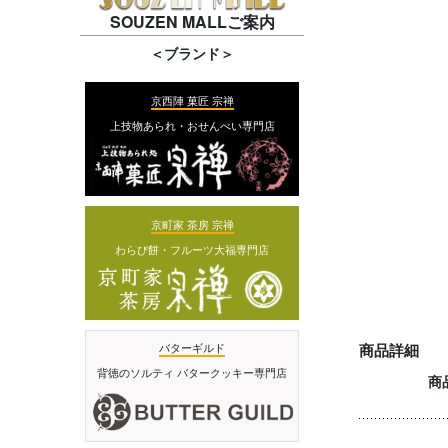
SOUZEN MALLご案内
＜ブランド＞
京西陣 菓匠 宗禅
上技物あられ・おせんべい専門店
京町家 茶房 宗禅
わらび餅・フルーツ大福専門店
バターギルド
商品詳細
背徳のソルティ バタークッキー専門店
商