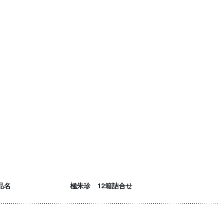
品名
極朱珍 12箱詰合せ