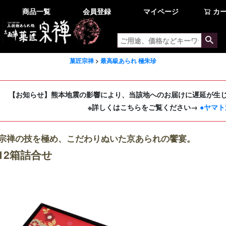
商品一覧
会員登録
マイページ
カ
菓匠宗禅
最高級あられ 極朱珍
【お知らせ】熊本地震の影響により、当該地へのお届けに遅延が生
※詳しくはこちらをご覧ください→
●ヤマト
宗禅の技を極め、こだわりぬいた京あられの饗宴。
12箱詰合せ