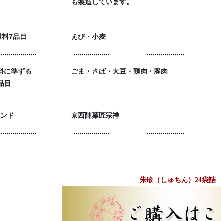
も製造しています。
材料7品目
えび・小麦
料に準ずる
ごま・さば・大豆・鶏肉・豚肉
1品目
ランド
京西陣菓匠宗禅
朱珍（しゅちん）24袋詰