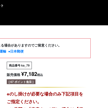
ート
じる場合がありますのでご留意ください。
運輸
●日本郵便
商品番号
ka_79
¥
7,182
販売価格
税込
[
67
ポイント進呈 ]
※のし掛けが必要な場合のみ下記項目を
ご指定ください。