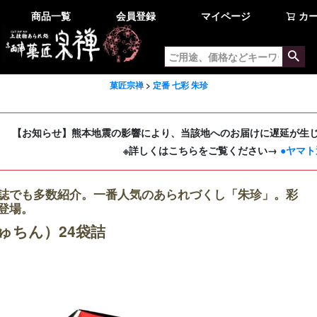
商品一覧
会員登録
マイページ
カ
菓匠宗禅
定番 七彩 朱珍
【お知らせ】熊本地震の影響により、当該地へのお届けに遅延が生
※詳しくはこちらをご覧ください→
●ヤマト
誌でも多数紹介。一番人気のあられづくし「朱珍」。彩
登場。
ゅちん）24袋詰