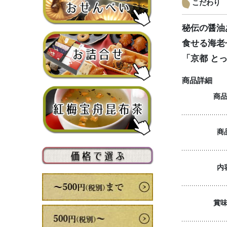
こだわり
秘伝の醤油
食せる海老
「京都 と
商品詳細
商
商
内
賞