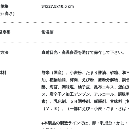
品規格
34x27.5x10.5 cm
行×高さ）
温度帯
常温便
存方法
直射日光・高温多湿を避けて保存して下さい。
材料
餅米（国産）、小麦粉、たまり醤油、砂糖、和
油、植物油脂、梅肉、えび粉、澱粉分解物、調
醂、海苔、調味塩、柚子皮、昆布エキス、蛋白
ス、唐辛子／加工デンプン、アルコール、調味
素）、乳化剤、ｐＨ調整剤、膨脹剤、甘味料（
（Ｖ．Ｅ）、（一部にえび・小麦・ごま・さば
※本製品の製造ラインでは、卵・乳成分・かに