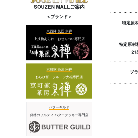
SOUZEN MALLご案内
＜ブランド＞
特定原
京西陣 菓匠 宗禅
上技物あられ・おせんべい専門店
特定原材
2
京町家 茶房 宗禅
ブ
わらび餅・フルーツ大福専門店
バターギルド
背徳のソルティ バタークッキー専門店