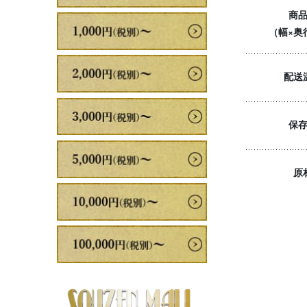
商
（幅×奥
配送
保
原