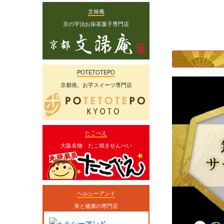
文禄庵
京の宇治お抹茶菓子専門店
POTETOTEPO
京都発。お芋スイーツ専門店
たこべえ
大阪名物 たこ焼きせんべい
ヘルシーアンド
美と健康の専門店