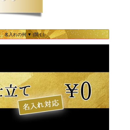
名入れの例 ▼ (開く)