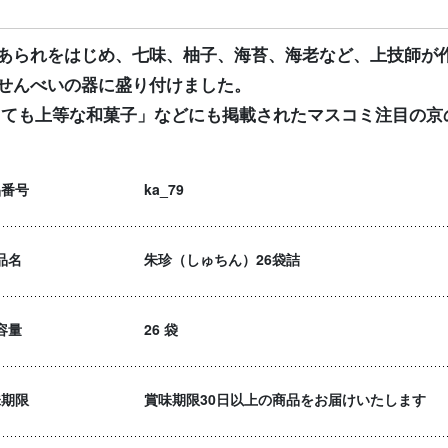
あられをはじめ、七味、柚子、海苔、海老など、上技師が
せんべいの器に盛り付けました。
っても上等な和菓子」などにも掲載されたマスコミ注目の京
品番号
ka_79
品名
朱珍（しゅちん）26袋詰
容量
26 袋
味期限
賞味期限30日以上の商品をお届けいたします