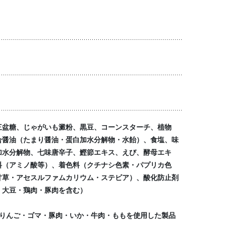
三盆糖、じゃがいも澱粉、黒豆、コーンスターチ、植物
合醤油（たまり醤油・蛋白加水分解物・水飴）、食塩、味
加水分解物、七味唐辛子、鰹節エキス、えび、酵母エキ
料（アミノ酸等）、着色料（クチナシ色素・パプリカ色
甘草・アセスルファムカリウム・ステビア）、酸化防止剤
・大豆・鶏肉・豚肉を含む）
・りんご・ゴマ・豚肉・いか・牛肉・ももを使用した製品