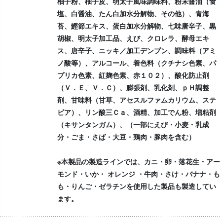
柚子粉、柚子皮、明太子風味調味料、粉末醤油（食
塩、白醤油、たん白加水分解物、その他）、青海
苔、鰹節エキス、蛋白加水分解物、七味唐辛子、黒
胡椒、明太子加工品、えび、クロレラ、酵母エキ
ス、唐辛子、ニッキ／加工デンプン、調味料（アミ
ノ酸等）、アルコール、着色料（クチナシ色素、パ
プリカ色素、紅麹色素、赤１０２）、酸化防止剤
（Ｖ．Ｅ、Ｖ．Ｃ）、膨張剤、乳化剤、ｐＨ調整
剤、甘味料（甘草、アセスルファムカリウム、ステ
ビア）、リン酸三Ｃａ、酒精、加工でん粉、増粘剤
（キサンタンガム）、（一部にえび・小麦・乳成
分・ごま・さば・大豆・鶏肉・豚肉を含む）
※本製品の製造ラインでは、カニ・卵・落花生・アー
モンド・いか・ オレンジ ・牛肉・さけ・バナナ・も
も・りんご・ゼラチンを使用した製品も製造してい
ます。