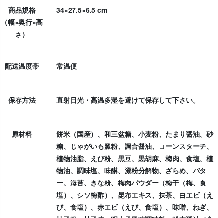
商品規格
34×27.5×6.5 cm
（幅×奥行×高
さ）
配送温度帯
常温便
保存方法
直射日光・高温多湿を避けて保存して下さい。
原材料
餅米（国産）、和三盆糖、小麦粉、たまり醤油、砂
糖、じゃがいも澱粉、調合醤油、コーンスターチ、
植物油脂、えび粉、黒豆、黒胡麻、梅肉、食塩、植
物油、調味塩、味醂、澱粉分解物、ざらめ、バタ
ー、海苔、きな粉、梅肉パウダー（梅干（梅、食
塩）、シソ梅酢）、昆布エキス、抹茶、白エビ（え
び、食塩）、赤エビ（えび、食塩）、味噌、ねぎ、