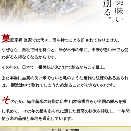
菓
匠宗禅 当家では代々、田を持つことを許されておりません。
なぜなら、自社で田を持つと、米が不作の年に、出来が悪い米でも使
わざるを得なくなるからです。
その年の、日本で一番美味い米だけで創るからこそ最上。
また本当に品質の良い米でないと亀のような複雑な紋様のあるあられ
は、 製造途中で割れてしまうため創ることができないのです。
そ
のため、毎年新米の時期に店主 山本宗禅自らが全国の餅米を探
し求めて、 その年の最もあられに適した最高の餅米を吟味し、一年間
使う米の品種と産地を選定しています。
2：味
▼ (開閉)