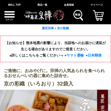
MALL TOP
商品一覧
会員登録
マイページ
菓匠宗禅
京の彩織
【お知らせ】熊本地震の影響により、当該地へのお届けに遅延が
生じる場合がありますのでご留意ください。
※詳しくはこちらをご覧ください→
●ヤマト運輸
●日本郵便
ご進物に、おみやげに。宗禅の人気あられを食べられ
るおせんべいの器に集めた詰合せ。
京の彩織（いろおり）32袋入