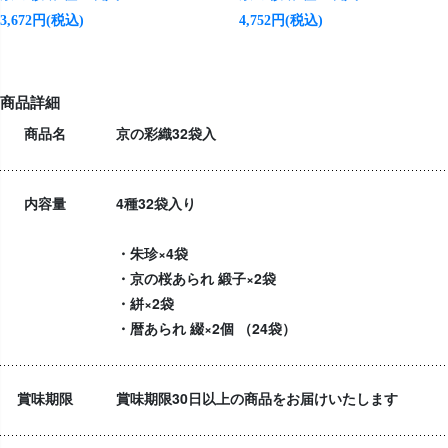
3,672円(税込)
4,752円(税込)
商品詳細
商品名
京の彩織32袋入
内容量
4種32袋入り
・朱珍×4袋
・京の桜あられ 緞子×2袋
・絣×2袋
・暦あられ 綴×2個 （24袋）
賞味期限
賞味期限30日以上の商品をお届けいたします