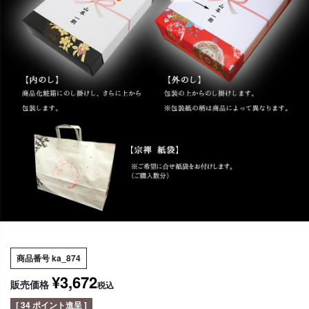
商品番号
ka_874
¥
3,672
販売価格
税込
[
34
ポイント進呈 ]