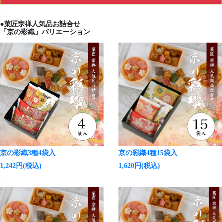
●菓匠宗禅人気品お詰合せ
「京の彩織」バリエーション
京の彩織3種4袋入
京の彩織4種15袋入
1,242円(税込)
1,620円(税込)