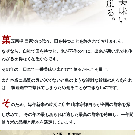
菓
匠宗禅 当家では代々、田を持つことを許されておりません。
なぜなら、自社で田を持つと、米が不作の年に、出来が悪い米でも使
わざるを得なくなるからです。
その年の、日本で一番美味い米だけで創るからこそ最上。
また本当に品質の良い米でないと亀のような複雑な紋様のあるあられ
は、 製造途中で割れてしまうため創ることができないのです。
そ
のため、毎年新米の時期に店主 山本宗禅自らが全国の餅米を探
し求めて、 その年の最もあられに適した最高の餅米を吟味し、一年間
使う米の品種と産地を選定しています。
2：味
▼ (開閉)