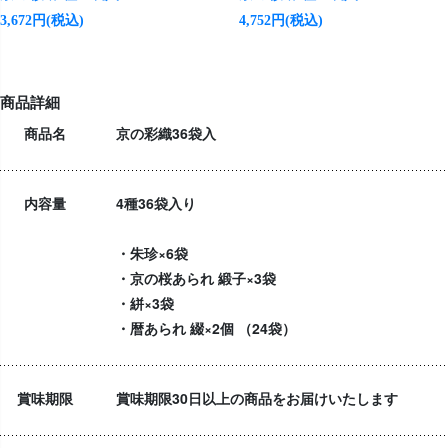
3,672円(税込)
4,752円(税込)
商品詳細
商品名
京の彩織36袋入
内容量
4種36袋入り
・朱珍×6袋
・京の桜あられ 緞子×3袋
・絣×3袋
・暦あられ 綴×2個 （24袋）
賞味期限
賞味期限30日以上の商品をお届けいたします