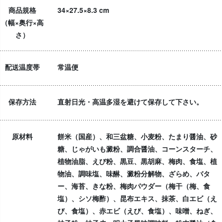
商品規格
34×27.5×8.3 cm
（幅×奥行×高
さ）
配送温度帯
常温便
保存方法
直射日光・高温多湿を避けて保存して下さい。
原材料
餅米（国産）、和三盆糖、小麦粉、たまり醤油、砂
糖、じゃがいも澱粉、調合醤油、コーンスターチ、
植物油脂、えび粉、黒豆、黒胡麻、梅肉、食塩、植
物油、調味塩、味醂、澱粉分解物、ざらめ、バタ
ー、海苔、きな粉、梅肉パウダー（梅干（梅、食
塩）、シソ梅酢）、昆布エキス、抹茶、白エビ（え
び、食塩）、赤エビ（えび、食塩）、味噌、ねぎ、