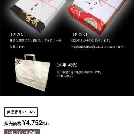
商品番号
ka_875
¥
4,752
販売価格
税込
[
44
ポイント進呈 ]