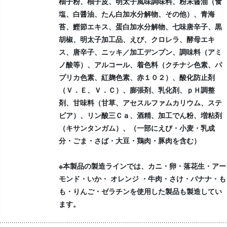
柚子粉、柚子皮、明太子風味調味料、粉末醤油（食
塩、白醤油、たん白加水分解物、その他）、青海
苔、鰹節エキス、蛋白加水分解物、七味唐辛子、黒
胡椒、明太子加工品、えび、クロレラ、酵母エキ
ス、唐辛子、ニッキ／加工デンプン、調味料（アミ
ノ酸等）、アルコール、着色料（クチナシ色素、パ
プリカ色素、紅麹色素、赤１０２）、酸化防止剤
（Ｖ．Ｅ、Ｖ．Ｃ）、膨張剤、乳化剤、ｐＨ調整
剤、甘味料（甘草、アセスルファムカリウム、ステ
ビア）、リン酸三Ｃａ、酒精、加工でん粉、増粘剤
（キサンタンガム）、（一部にえび・小麦・乳成
分・ごま・さば・大豆・鶏肉・豚肉を含む）
※本製品の製造ラインでは、カニ・卵・落花生・アー
モンド・いか・ オレンジ ・牛肉・さけ・バナナ・も
も・りんご・ゼラチンを使用した製品も製造してい
ます。