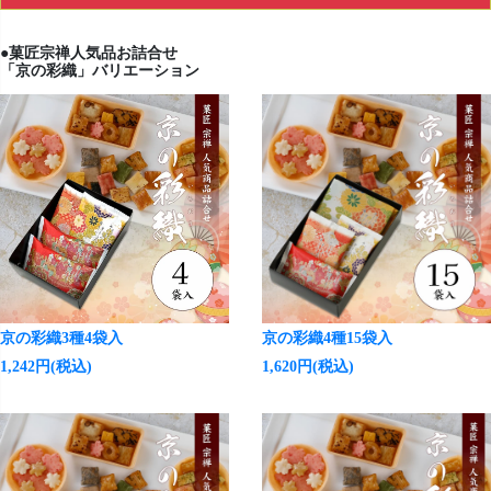
●菓匠宗禅人気品お詰合せ
「京の彩織」バリエーション
京の彩織3種4袋入
京の彩織4種15袋入
1,242円(税込)
1,620円(税込)