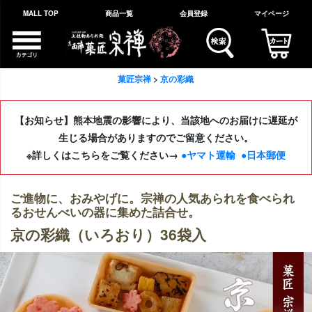
MALL TOP
商品一覧
会員登録
マイページ
菓匠宗禅
京の彩織
【お知らせ】熊本地震の影響により、当該地へのお届けに遅延が
生じる場合がありますのでご留意ください。
※詳しくはこちらをご覧ください→
●ヤマト運輸
●日本郵便
ご進物に、おみやげに。宗禅の人気あられを食べられ
るおせんべいの器に集めた詰合せ。
京の彩織（いろおり）36袋入