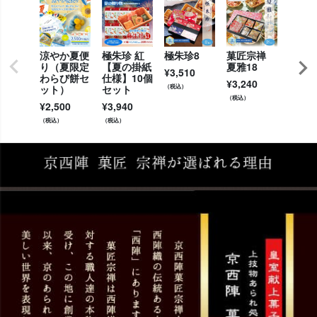
涼やか夏便
極朱珍 紅
極朱珍8
菓匠宗禅
串わ
り（夏限定
【夏の掛紙
夏雅18
味入
¥
3,510
わらび餅セ
仕様】10個
めし7
¥
3,240
ット）
セット
（税込）
ット
（税込）
¥
2,500
¥
3,940
¥
2,50
（税込）
（税込）
（税込）