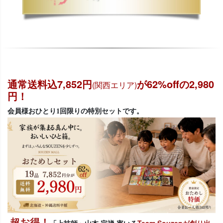
通常送料込7,852円
が62%offの2,980
(関西エリア)
円！
会員様おひとり1回限りの特別セットです。
超お得！
「上技師」山本 宗禅 率いる
Team Souzenが創り出