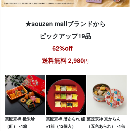
★souzen mallブランドから
ピックアップ19品
62%off
送料無料 2,980
円
菓匠宗禅 極朱珍
菓匠宗禅 暦あられ 綴
菓匠宗禅 京からん
（紅） ×1箱
×1箱（12個入）
（五色あられ） ×1缶