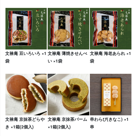
文禄庵 豆いろいろ ×1
文禄庵 薄焼きせんべ
文禄庵 海老あられ ×1
袋
い ×1袋
袋
文禄庵 京抹茶どらや
文禄庵 京抹茶バーム
串わらび(きなこ) ×1
き ×1箱(2個入)
×1箱(2個入)
串