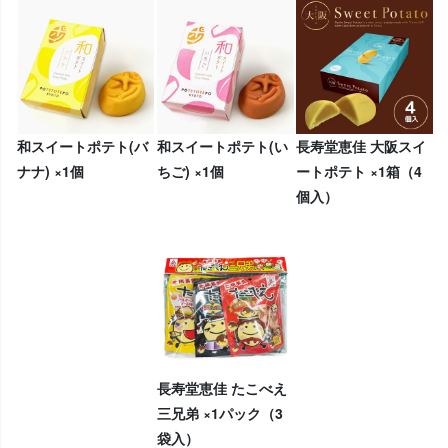
和スイートポテト(バ
和スイートポテト(い
長寿堂恵佳 大阪スイ
ナナ) ×1個
ちご) ×1個
ートポテト ×1箱（4
個入）
長寿堂恵佳 たこべえ
三兄弟 ×1パック（3
袋入）