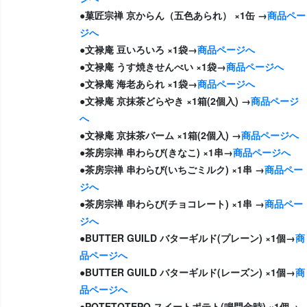
●菓匠宗禅 京からん（五色あられ） ×1缶 →
商品ペー
ジへ
●文禄庵 豆いろいろ ×1袋→
商品ページへ
●文禄庵 うす焼きせんべい ×1袋→
商品ページへ
●文禄庵 海老あられ ×1袋→
商品ページへ
●文禄庵 京抹茶どらやき ×1箱(2個入) →
商品ページ
へ
●文禄庵 京抹茶バーム ×1箱(2個入) →
商品ページへ
●茶房宗禅 串わらび(きなこ) ×1串→
商品ページへ
●茶房宗禅 串わらび(いちごミルク) ×1串 →
商品ペー
ジへ
●茶房宗禅 串わらび(チョコレート) ×1串 →
商品ペー
ジへ
●BUTTER GUILD バターギルド(プレーン) ×1個→
商
品ページへ
●BUTTER GUILD バターギルド(レーズン) ×1個→
商
品ページへ
●POTETOTEPO スイートポテト(鳴門金時) ×1個→