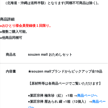
（北海道・沖縄は送料半額）となります(同梱不可商品は除く)。
商品詳細
※おひとり様会員登録後１回限り。
※複数ご購入可能。
※他商品同梱可
商品名
souzen mall おためしセット
内容量
★souzen mallブランドからピックアップ全19品
【原材料等は各商品ページでご覧いただけます】
●菓匠宗禅 極朱珍（紅） ×1箱 →
商品ページへ
●菓匠宗禅 暦あられ 綴 ×1箱（12個入） →
商品ペー
ジへ