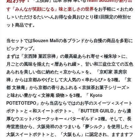
す「みんなが笑顔になる」味と楽しさの世界
をお手軽に＜おため
し＞いただけるたいへんお得な
の特別セ
会員おひとり様1回限定
ット商品です。
当セットではSouzen Mallの各ブランドから自慢の商品を多彩に
ピックアップ。
まずは「京西陣 菓匠宗禅」の最高級あられ寄せ＜極朱珍＞に、
月ごとの風味を揃えた＜暦あられ綴＞、甘い和三盆仕立ての五色
あられを美しい缶に納めた＜京からん＞を。 「京町家 茶房宗
禅」からは京都みやげとして大人気の＜串わらび＞を3種。「京
都 文禄庵」から京都の香りあふれる＜京抹茶お菓子シリーズ＞
と味わい豊かな＜文禄庵 袋物＞を3種。「 Kyoto
POTETOTEPO」から当店ならではのお芋のスイーツ＜スイート
ポテト＞と＜和スイートポテト＞、「BUTTER GUILD」から濃
厚なウエットバタークッキー＜バターギルド＞2種。そして、長
寿堂恵佳から、大阪発祥のさつまいも「夢シルク」を使用した＜
大阪スイートポテト＞と、「大阪もん」に認定され、ますますフ