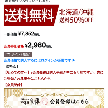
袋を無料でお付けいたします。
¥
7,852
一般価格
税込
2,980
¥
会員特別価格
税込
[
73
ポイント進呈 ]
会員価格で購入するにはログインが必要です ▶
送料込
【初めての方へ】※会員登録は購入手続き中にも可能ですが、先に
ご登録される場合はこちらから
【会員登録】